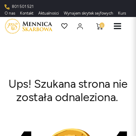
801 501 521
O nas
Kontakt
Aktualności
Wynajem skrytek sejfowych
Kursy met
0
Ups! Szukana strona nie
została odnaleziona.