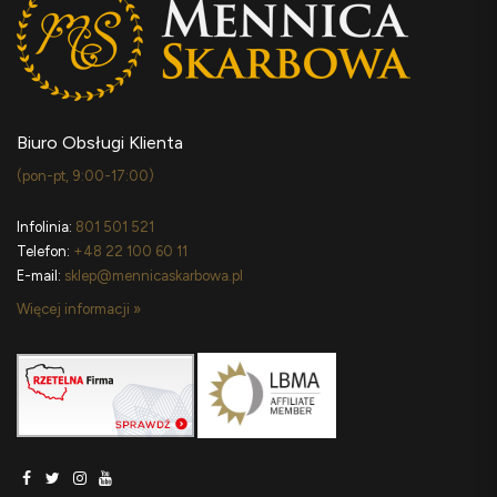
Biuro Obsługi Klienta
(pon-pt, 9:00-17:00)
Infolinia:
801 501 521
Telefon:
+48 22 100 60 11
E-mail:
sklep@mennicaskarbowa.pl
Więcej informacji »